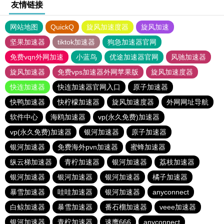
友情链接
网站地图
QuickQ
旋风加速度器
旋风加速
坚果加速器
tiktok加速器
狗急加速器官网
免费vqn外网加速
小蓝鸟
优途加速器官网
风驰加速器
旋风加速器
免费vps加速器外网苹果版
旋风加速度器
快连加速器
快连加速器官网入口
原子加速器
快鸭加速器
快柠檬加速器
旋风加速度器
外网网址导航
软件中心
海鸥加速器
vp(永久免费)加速器
vp(永久免费)加速器
银河加速器
原子加速器
银河加速器
免费海外pvn加速器
蜜蜂加速器
纵云梯加速器
青柠加速器
银河加速器
荔枝加速器
银河加速器
银河加速器
银河加速器
橘子加速器
暴雪加速器
哇哇加速器
银河加速器
anyconnect
白鲸加速器
暴雪加速器
番石榴加速器
veee加速器
银河加速器
青柠加速器
速鹰666
anyconnect