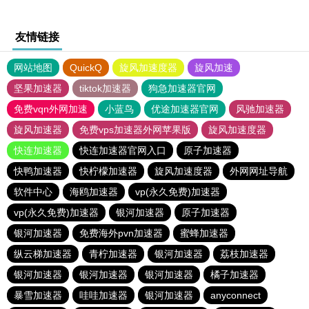
友情链接
网站地图
QuickQ
旋风加速度器
旋风加速
坚果加速器
tiktok加速器
狗急加速器官网
免费vqn外网加速
小蓝鸟
优途加速器官网
风驰加速器
旋风加速器
免费vps加速器外网苹果版
旋风加速度器
快连加速器
快连加速器官网入口
原子加速器
快鸭加速器
快柠檬加速器
旋风加速度器
外网网址导航
软件中心
海鸥加速器
vp(永久免费)加速器
vp(永久免费)加速器
银河加速器
原子加速器
银河加速器
免费海外pvn加速器
蜜蜂加速器
纵云梯加速器
青柠加速器
银河加速器
荔枝加速器
银河加速器
银河加速器
银河加速器
橘子加速器
暴雪加速器
哇哇加速器
银河加速器
anyconnect