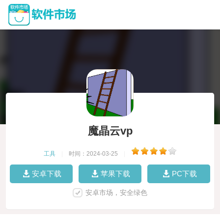
魔晶云vp
工具
|
时间：2024-03-25
|
安卓下载
苹果下载
PC下载
安卓市场，安全绿色