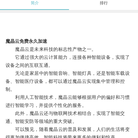
简介
排行
魔晶云免费永久加速
魔晶云是未来科技的标志性产物之一。
它通过强大的云计算能力，连接各种智能设备，实现了
设备之间的互联互通。
无论是家居中的智能音响、智能灯具，还是智能车载设
备、智能医疗设备，都可以通过魔晶云实现集中管理和控
制。
利用人工智能技术，魔晶云能够根据用户的偏好和习惯
进行智能学习，并提供个性化的服务。
此外，魔晶云还与物联网技术相结合，实现了智能交
通、智能安防等领域的重大突破。
可以预见，随着魔晶云的普及和发展，人们的生活将变
得更加便捷高效，智能科技将带来更多的便利和惊喜。