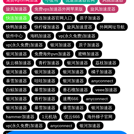
免费vqn外网加速
小蓝鸟
优途加速器官网
风驰加速器
旋风加速器
免费vps加速器外网苹果版
旋风加速度器
快连加速器
快连加速器官网入口
原子加速器
快鸭加速器
快柠檬加速器
旋风加速度器
外网网址导航
软件中心
海鸥加速器
vp(永久免费)加速器
vp(永久免费)加速器
银河加速器
原子加速器
银河加速器
免费海外pvn加速器
蜜蜂加速器
纵云梯加速器
青柠加速器
银河加速器
荔枝加速器
银河加速器
银河加速器
银河加速器
橘子加速器
暴雪加速器
哇哇加速器
银河加速器
anyconnect
白鲸加速器
暴雪加速器
番石榴加速器
veee加速器
银河加速器
青柠加速器
速鹰666
anyconnect
银河加速器
暴雪加速器
暴雪加速器
银河加速器
hammer加速器
1元机场
优云666
海外梯子官网
vp(永久免费)加速器
anyconnect
银河加速器