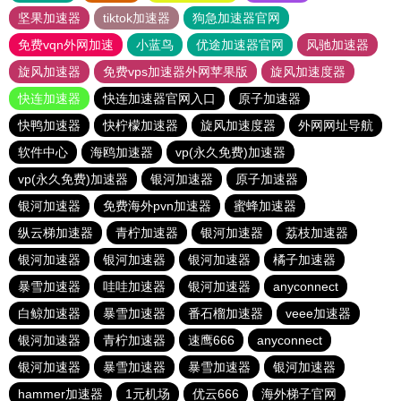
坚果加速器
tiktok加速器
狗急加速器官网
免费vqn外网加速
小蓝鸟
优途加速器官网
风驰加速器
旋风加速器
免费vps加速器外网苹果版
旋风加速度器
快连加速器
快连加速器官网入口
原子加速器
快鸭加速器
快柠檬加速器
旋风加速度器
外网网址导航
软件中心
海鸥加速器
vp(永久免费)加速器
vp(永久免费)加速器
银河加速器
原子加速器
银河加速器
免费海外pvn加速器
蜜蜂加速器
纵云梯加速器
青柠加速器
银河加速器
荔枝加速器
银河加速器
银河加速器
银河加速器
橘子加速器
暴雪加速器
哇哇加速器
银河加速器
anyconnect
白鲸加速器
暴雪加速器
番石榴加速器
veee加速器
银河加速器
青柠加速器
速鹰666
anyconnect
银河加速器
暴雪加速器
暴雪加速器
银河加速器
hammer加速器
1元机场
优云666
海外梯子官网