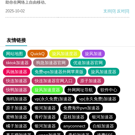
助你在网络上自由移动。
2025-10-02
支持
[0]
反对
[0]
友情链接
网站地图
QuickQ
旋风加速度器
旋风加速
tiktok加速器
狗急加速器官网
优途加速器官网
风驰加速器
免费vps加速器外网苹果版
旋风加速度器
快连加速器
快连加速器官网入口
原子加速器
快鸭加速器
旋风加速度器
外网网址导航
软件中心
海鸥加速器
vp(永久免费)加速器
vp(永久免费)加速器
原子加速器
银河加速器
免费海外pvn加速器
蜜蜂加速器
青柠加速器
荔枝加速器
银河加速器
橘子加速器
银河加速器
anyconnect
白鲸加速器