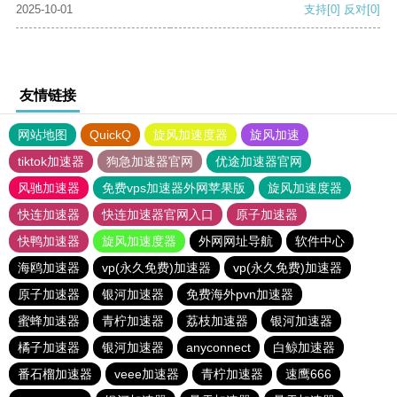
2025-10-01
支持
[0]
反对
[0]
友情链接
网站地图
QuickQ
旋风加速度器
旋风加速
tiktok加速器
狗急加速器官网
优途加速器官网
风驰加速器
免费vps加速器外网苹果版
旋风加速度器
快连加速器
快连加速器官网入口
原子加速器
快鸭加速器
旋风加速度器
外网网址导航
软件中心
海鸥加速器
vp(永久免费)加速器
vp(永久免费)加速器
原子加速器
银河加速器
免费海外pvn加速器
蜜蜂加速器
青柠加速器
荔枝加速器
银河加速器
橘子加速器
银河加速器
anyconnect
白鲸加速器
番石榴加速器
veee加速器
青柠加速器
速鹰666