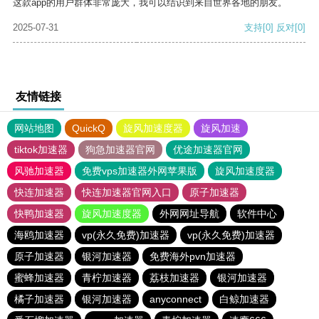
这款app的用户群体非常庞大，我可以结识到来自世界各地的朋友。
2025-07-31
支持
[0]
反对
[0]
友情链接
网站地图
QuickQ
旋风加速度器
旋风加速
tiktok加速器
狗急加速器官网
优途加速器官网
风驰加速器
免费vps加速器外网苹果版
旋风加速度器
快连加速器
快连加速器官网入口
原子加速器
快鸭加速器
旋风加速度器
外网网址导航
软件中心
海鸥加速器
vp(永久免费)加速器
vp(永久免费)加速器
原子加速器
银河加速器
免费海外pvn加速器
蜜蜂加速器
青柠加速器
荔枝加速器
银河加速器
橘子加速器
银河加速器
anyconnect
白鲸加速器