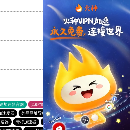
支持
[0]
反对
[0]
支持
[0]
反对
[0]
支持
[0]
反对
[0]
途加速器官网
风驰加速器
旋风加速器
加速度器
外网网址导航
软件中心
海鸥加速器
加速器
青柠加速器
银河加速器
荔枝加速器
银河加速器