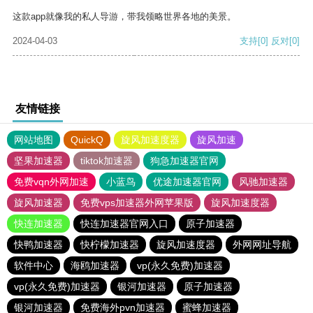
这款app就像我的私人导游，带我领略世界各地的美景。
2024-04-03
支持
[0]
反对
[0]
友情链接
网站地图
QuickQ
旋风加速度器
旋风加速
坚果加速器
tiktok加速器
狗急加速器官网
免费vqn外网加速
小蓝鸟
优途加速器官网
风驰加速器
旋风加速器
免费vps加速器外网苹果版
旋风加速度器
快连加速器
快连加速器官网入口
原子加速器
快鸭加速器
快柠檬加速器
旋风加速度器
外网网址导航
软件中心
海鸥加速器
vp(永久免费)加速器
vp(永久免费)加速器
银河加速器
原子加速器
银河加速器
免费海外pvn加速器
蜜蜂加速器