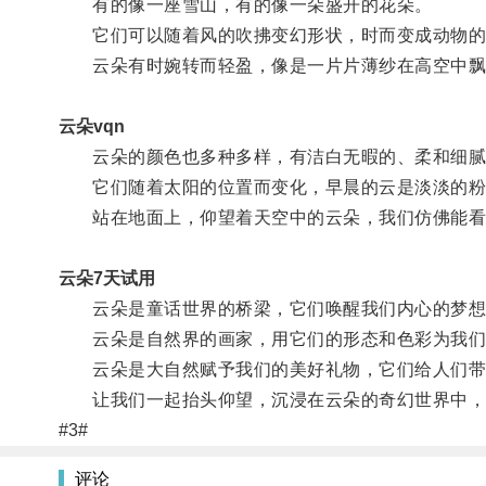
有的像一座雪山，有的像一朵盛开的花朵。
它们可以随着风的吹拂变幻形状，时而变成动物的
云朵有时婉转而轻盈，像是一片片薄纱在高空中飘
云朵vqn
云朵的颜色也多种多样，有洁白无暇的、柔和细腻
它们随着太阳的位置而变化，早晨的云是淡淡的粉
站在地面上，仰望着天空中的云朵，我们仿佛能看
云朵7天试用
云朵是童话世界的桥梁，它们唤醒我们内心的梦想
云朵是自然界的画家，用它们的形态和色彩为我们
云朵是大自然赋予我们的美好礼物，它们给人们带
让我们一起抬头仰望，沉浸在云朵的奇幻世界中，
#3#
评论