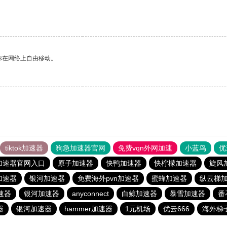
你在网络上自由移动。
tiktok加速器
狗急加速器官网
免费vqn外网加速
小蓝鸟
优
加速器官网入口
原子加速器
快鸭加速器
快柠檬加速器
旋风
加速器
银河加速器
免费海外pvn加速器
蜜蜂加速器
纵云梯
速器
银河加速器
anyconnect
白鲸加速器
暴雪加速器
番
器
银河加速器
hammer加速器
1元机场
优云666
海外梯