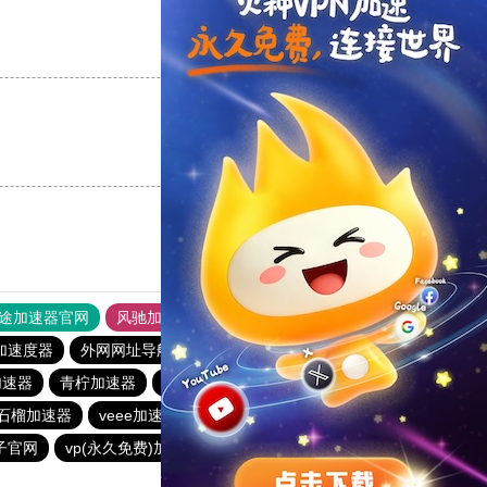
支持
[0]
反对
[0]
支持
[0]
反对
[0]
途加速器官网
风驰加速器
旋风加速器
加速度器
外网网址导航
软件中心
海鸥加速器
加速器
青柠加速器
银河加速器
荔枝加速器
银河加速器
石榴加速器
veee加速器
银河加速器
青柠加速器
子官网
vp(永久免费)加速器
anyconnect
银河加速器