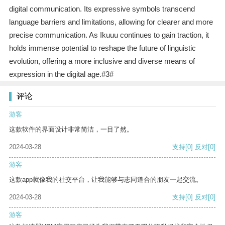
digital communication. Its expressive symbols transcend
language barriers and limitations, allowing for clearer and more
precise communication. As Ikuuu continues to gain traction, it
holds immense potential to reshape the future of linguistic
evolution, offering a more inclusive and diverse means of
expression in the digital age.#3#
评论
游客
这款软件的界面设计非常简洁，一目了然。
2024-03-28
支持
[0]
反对
[0]
游客
这款app就像我的社交平台，让我能够与志同道合的朋友一起交流。
2024-03-28
支持
[0]
反对
[0]
游客