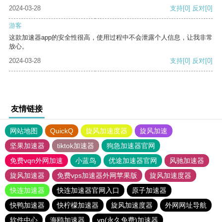
2024-03-28
支持
[0]
反对
[0]
游客
这款加速器app的安全性很高，使用过程中不会泄露个人信息，让我非常
放心。
2024-03-28
支持
[0]
反对
[0]
友情链接
网站地图
QuickQ
旋风加速度器
旋风加速
坚果加速器
tiktok加速器
狗急加速器官网
免费vqn外网加速
小蓝鸟
优途加速器官网
风驰加速器
旋风加速器
免费vps加速器外网苹果版
旋风加速度器
快连加速器
快连加速器官网入口
原子加速器
快鸭加速器
快柠檬加速器
旋风加速度器
外网网址导航
软件中心
海鸥加速器
vp(永久免费)加速器