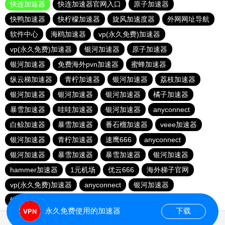
快连加速器
快连加速器官网入口
原子加速器
快鸭加速器
快柠檬加速器
旋风加速度器
外网网址导航
软件中心
海鸥加速器
vp(永久免费)加速器
vp(永久免费)加速器
银河加速器
原子加速器
银河加速器
免费海外pvn加速器
蜜蜂加速器
纵云梯加速器
青柠加速器
银河加速器
荔枝加速器
银河加速器
银河加速器
银河加速器
橘子加速器
暴雪加速器
哇哇加速器
银河加速器
anyconnect
白鲸加速器
暴雪加速器
番石榴加速器
veee加速器
银河加速器
青柠加速器
速鹰666
anyconnect
银河加速器
暴雪加速器
暴雪加速器
银河加速器
hammer加速器
1元机场
优云666
海外梯子官网
vp(永久免费)加速器
anyconnect
银河加速器
银河加速器
ikuuu.me加速器官网
永久免费使用的加速器
下载