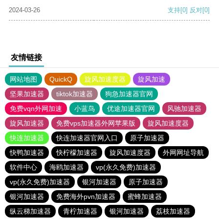
2024-03-26
支持
[0]
反对
[0]
友情链接
网站地图
QuickQ
旋风加速度器
旋风加速
坚果加速器
tiktok加速器
狗急加速器官网
免费vqn外网加速
小蓝鸟
优途加速器官网
风驰加速器
旋风加速器
免费vps加速器外网苹果版
旋风加速度器
快连加速器
快连加速器官网入口
原子加速器
快鸭加速器
快柠檬加速器
旋风加速度器
外网网址导航
软件中心
海鸥加速器
vp(永久免费)加速器
vp(永久免费)加速器
银河加速器
原子加速器
银河加速器
免费海外pvn加速器
蜜蜂加速器
纵云梯加速器
青柠加速器
银河加速器
荔枝加速器