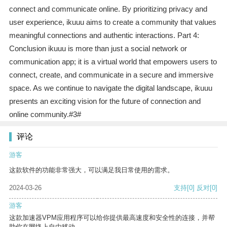
connect and communicate online. By prioritizing privacy and
user experience, ikuuu aims to create a community that values
meaningful connections and authentic interactions. Part 4:
Conclusion ikuuu is more than just a social network or
communication app; it is a virtual world that empowers users to
connect, create, and communicate in a secure and immersive
space. As we continue to navigate the digital landscape, ikuuu
presents an exciting vision for the future of connection and
online community.#3#
评论
游客
这款软件的功能非常强大，可以满足我日常使用的需求。
2024-03-26
支持
[0]
反对
[0]
游客
这款加速器VPM应用程序可以给你提供最高速度和安全性的连接，并帮
助你在网络上自由移动。