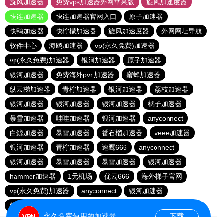
旋风加速器
免费vps加速器外网苹果版
旋风加速度器
快连加速器
快连加速器官网入口
原子加速器
快鸭加速器
快柠檬加速器
旋风加速度器
外网网址导航
软件中心
海鸥加速器
vp(永久免费)加速器
vp(永久免费)加速器
银河加速器
原子加速器
银河加速器
免费海外pvn加速器
蜜蜂加速器
纵云梯加速器
青柠加速器
银河加速器
荔枝加速器
银河加速器
银河加速器
银河加速器
橘子加速器
暴雪加速器
哇哇加速器
银河加速器
anyconnect
白鲸加速器
暴雪加速器
番石榴加速器
veee加速器
银河加速器
青柠加速器
速鹰666
anyconnect
银河加速器
暴雪加速器
暴雪加速器
银河加速器
hammer加速器
1元机场
优云666
海外梯子官网
vp(永久免费)加速器
anyconnect
银河加速器
银河加速器
ikuuu.me加速器官网
永久免费使用的加速器
下载