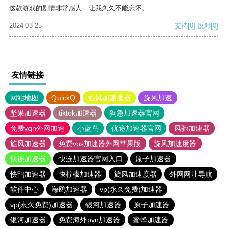
这款游戏的剧情非常感人，让我久久不能忘怀。
2024-03-25
支持
[0]
反对
[0]
友情链接
网站地图
QuickQ
旋风加速度器
旋风加速
坚果加速器
tiktok加速器
狗急加速器官网
免费vqn外网加速
小蓝鸟
优途加速器官网
风驰加速器
旋风加速器
免费vps加速器外网苹果版
旋风加速度器
快连加速器
快连加速器官网入口
原子加速器
快鸭加速器
快柠檬加速器
旋风加速度器
外网网址导航
软件中心
海鸥加速器
vp(永久免费)加速器
vp(永久免费)加速器
银河加速器
原子加速器
银河加速器
免费海外pvn加速器
蜜蜂加速器